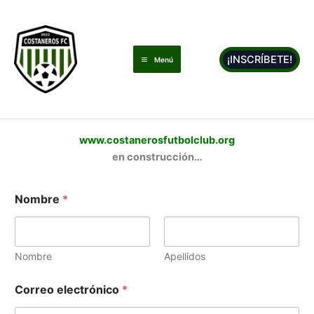
Ir
al
contenido
¡INSCRÍBETE!
Menú
www.costanerosfutbolclub.org
en construcción…
Nombre
*
Nombre
Apellidos
Correo electrónico
*