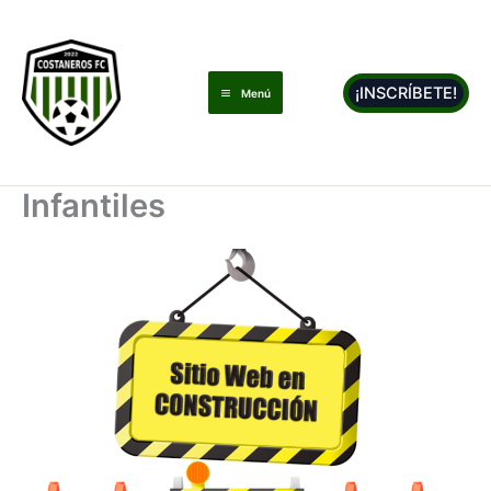
Ir
al
contenido
¡INSCRÍBETE!
Menú
Infantiles